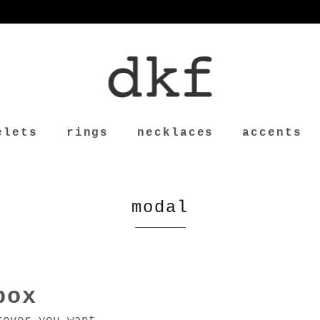
elets
rings
necklaces
accents
modal
box