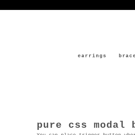
earrings
brac
pure css modal 