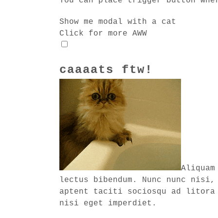
You can place trigger button whe
Show me modal with a cat
Click for more AWW
caaaats ftw!
Aliquam
lectus bibendum. Nunc nunc nisi,
aptent taciti sociosqu ad litora
nisi eget imperdiet.